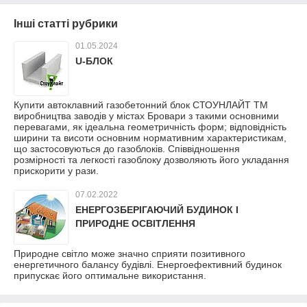
Інші статті рубрики
01.05.2024
U-БЛОК
Купити автоклавний газобетонний блок СТОУНЛАЙТ ТМ
виробництва заводів у містах Бровари з такими основними
перевагами, як ідеальна геометричність форм; відповідність
ширини та висоти основним нормативним характеристикам,
що застосовуються до газоблоків. Співвідношення
розмірності та легкості газоблоку дозволяють його укладання
прискорити у рази.
07.02.2022
ЕНЕРГОЗБЕРІГАЮЧИЙ БУДИНОК І
ПРИРОДНЕ ОСВІТЛЕННЯ
Природне світло може значно сприяти позитивного
енергетичного балансу будівлі. Енергоефективний будинок
припускає його оптимальне використання.