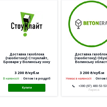
Доставка газоблока
Доставка газобло
(газобетону) Стоунлайт,
(газобетону) Обух
Бровари у Волинську зону
Волинську облас
3 200 ₴/куб.м
3 200 ₴/куб.м
В наявності
Оптом і в роздріб
Немає в наявності
Оптом і
+380 (97) 480-53-53
Купити
Лариса