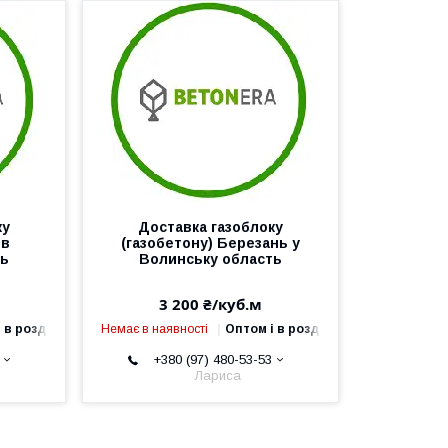
ку
Доставка газоблоку
ів
(газобетону) Березань у
ть
Волинську область
3 200 ₴/куб.м
 в роздріб
Немає в наявності
Оптом і в роздріб
+380 (97) 480-53-53
Лариса