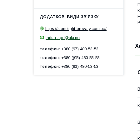
Г
К
Н
Р
https://stonelight-brovary.com.ua/
larisa-spd@ukr.net
Х
телефон
+380 (97) 480-53-53
телефон
+380 ((95) 480-53-53
телефон
+380 (93) 480-53-53
В
К
В
К