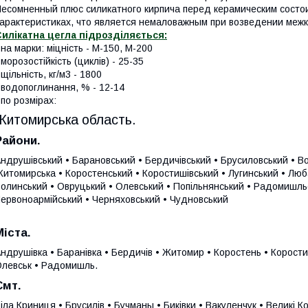
есомненный плюс силикатного кирпича перед керамическим состо
арактеристиках, что является немаловажным при возведении меж
илікатна цегла підрозділяється:
 на марки: міцність - М-150, М-200
 морозостійкість (циклів) - 25-35
 щільність, кг/м3 - 1800
 водопоглинання, % - 12-14
 по розмірах:
Житомирська область.
Райони.
ндрушівський • Барановський • Бердичівський • Брусиловський • В
итомирська • Коростенський • Коростишівський • Лугинський • Лю
олинський • Овруцький • Олевський • Попільнянський • Радомишльс
ервоноармійський • Черняховський • Чудновський
Міста.
ндрушівка • Баранівка • Бердичів • Житомир • Коростень • Корост
левськ • Радомишль.
Смт.
іла Криниця • Брусилів • Бучманы • Биківки • Вакуленчук • Великі 