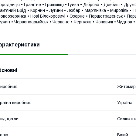
ородниця • Гранітне • Гришківці • Гуйва • Діброва • Довбиш • Дружб
ам'яний Брід • Корнин • Лугини • Любар • Мар'янівка • Миропіль • 
овоозерянка • Нові Білокоровичі • Озерне • Першотравенськ • Пер
ужин • Червоноармійськ • Червоне • Черняхів • Чоповичі • Чуднов 
арактеристики
Основні
иробник
Житомирс
раїна виробник
Україна
ид цегли
Силікатн
олір
Білий