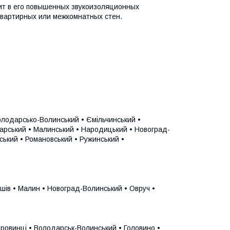
ит в его повышенных звукоизоляционных
квартирных или межкомнатных стен.
олодарсько-Волинський • Ємільчинський •
барський • Малинський • Народицький • Новоград-
ький • Романовський • Ружинський •
ишів • Малин • Новоград-Волинський • Овруч •
Коровинці • Володарськ-Волинський • Головино •