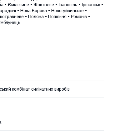
а • Ємільчине • Жовтневе • Іванопіль • Іршанськ •
Народичі • Нова Борова • Новогуйвинське •
шотравневе • Поляна • Попільня • Романів •
• Яблунець
ький комбінат силікатних виробів
а