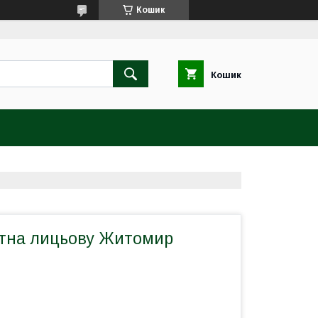
Кошик
Кошик
атна лицьову Житомир