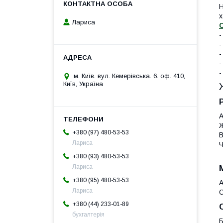
Н
х
Лариса
С
-
-
-
-
-
м. Київ. вул. Кемерівська. 6. оф. 410,
Київ, Україна
А
Ж
+380 (97) 480-53-53
В
Лариса
Ч
+380 (93) 480-53-53
Лариса
+380 (95) 480-53-53
А
Лариса
О
+380 (44) 233-01-89
бухгалтерія
Б