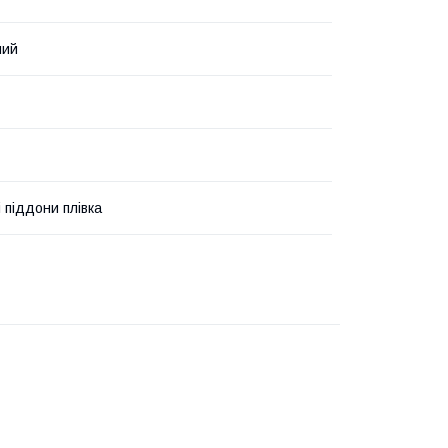
ний
 піддони плівка