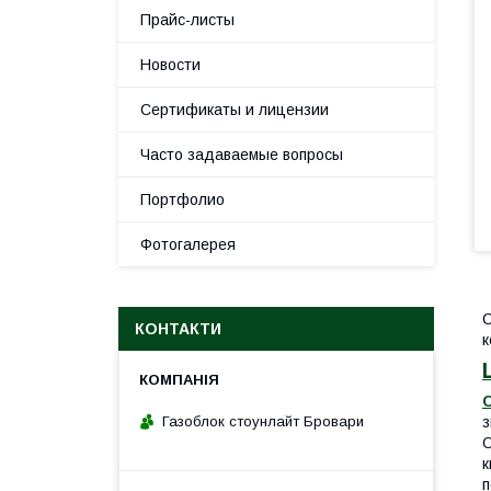
Прайс-листы
Новости
Сертификаты и лицензии
Часто задаваемые вопросы
Портфолио
Фотогалерея
С
КОНТАКТИ
к
Газоблок стоунлайт Бровари
з
к
п