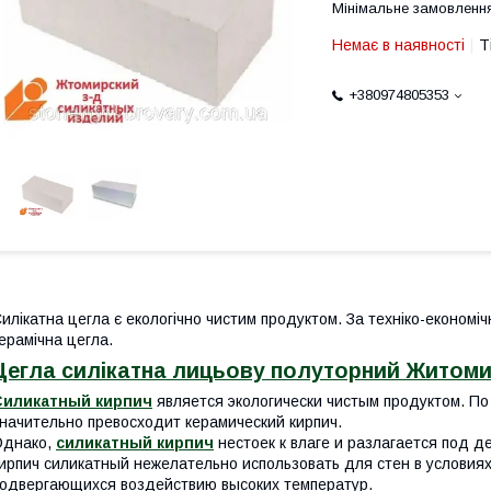
Мінімальне замовленн
Немає в наявності
Т
+380974805353
илікатна цегла є екологічно чистим продуктом. За техніко-економі
ерамічна цегла.
Цегла силікатна лицьову полуторний Житом
Силикатный кирпич
является экологически чистым продуктом. По
начительно превосходит керамический кирпич.
Однако,
силикатный кирпич
нестоек к влаге и разлагается под д
ирпич силикатный нежелательно использовать для стен в условиях
одвергающихся воздействию высоких температур.