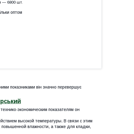
я — 6800 шт.
ільки оптом
чними показниками він значно перевершує
ирський
 технико-экономическим показателям он
ействием высокой температуры. В связи с этим
 повышенной влажности, а также для кладки,