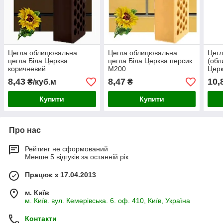
Цегла облицювальна
Цегла облицювальна
Цегл
цегла Біла Церква
цегла Біла Церква персик
(обл
коричневий
М200
Церк
8,43
8,47
10,
₴/куб.м
₴
Купити
Купити
Про нас
Рейтинг не сформований
Менше 5 відгуків за останній рік
Працює з 17.04.2013
м. Київ
м. Київ. вул. Кемерівська. 6. оф. 410, Київ, Україна
Контакти