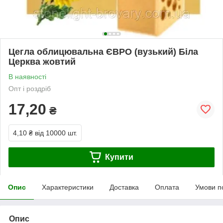
Цегла облицювальна ЄВРО (вузький) Біла
Церква жовтий
В наявності
Опт і роздріб
17,20
₴
4,10 ₴
від 10000 шт.
Купити
Опис
Характеристики
Доставка
Оплата
Умови п
Опис